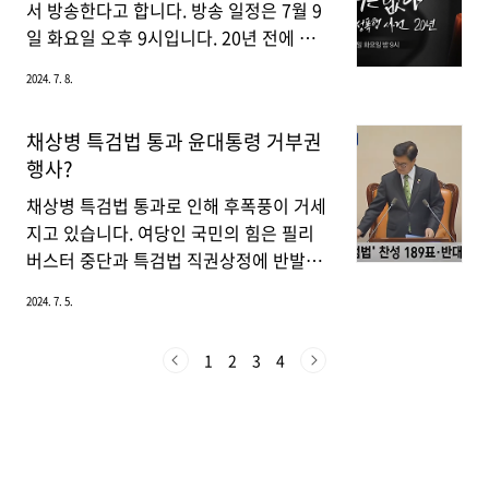
로' 출연 결정까지 내려버렸고, 드라마를
의 연 매출 3천만 원 이하 소상공인에서 연
서 방송한다고 합니다. 방송 일정은 7월 9
취소하기 위해 '직진멜로' 감독을 만나러
매출 6천만 원 이하 소상공인으로 확대되
일 화요일 오후 9시입니다. 20년 전에 일
갔다가 우연히 첫사랑 조연출인..
었습니다. 지원 대상은 최초 공고일인 올
어났던 사건이 왜 갑자기 공론화되었고,
2024. 7. 8.
해 2월 15일 기준 폐업 상태가 아닌 지난
어떻게 PD수첩에서 방송을 하게 되었는지
해 12월 31일 이전 개업한 사업자입니다.
자세히 알아보겠습니다.밀양 집단 성폭행
채상병 특검법 통과 윤대통령 거부권
또한, 2022년 혹은 지난해 국세청 부가가
사건 2004년, 44명의 고등학생이 여중생
행사?
치세 신고 기준 매출액이 6천만 원 이하인
이었던 피해자를 포함한 5명의 미성년자
사업장용 전기요금을 부담하는 개인·법인
를 대상으로 성폭행을 저지른 사건입니다.
채상병 특검법 통과로 인해 후폭풍이 거세
사업자가 해당됩니다.기존 신청자 추가 지
그러나 사건을 맡은 울산남부경찰서는 44
지고 있습니다. 여당인 국민의 힘은 필리
원상반기 1·2차 지원 사업..
명의 피의자 중 13명만 구속하고 나머지
버스터 중단과 특검법 직권상정에 반발하
는 훈방 조치했으며, 결론적으로 단 한 명
여 표결에 참여하지 않고 단체로 퇴장했으
2024. 7. 5.
도 형사처벌을 받지 않은 기이한 사건입니
며, 채상병 특검법 통과 후 윤대통령은 거
다.이 사건은 여러 차례 언론에 오르내렸
부권 행사할지가 초미의 관심사입니다.채
1
2
3
4
지만, 결론적으로 공론화하는 데 실패했습
상병 특검법 통과 과정 국회는 본회의에서
니다. 하지만 최근 유튜버 '나락보관소'로
채상병 특검법을 표결에 부쳤고, 재석 190
인해 밀양 사건의 가해자들의 신상이 공개
인 중 찬성 189인, 반대 1인으로 가결되었
되면서 본격적으로 공론화..
습니다. 전날 우원식 국회의장이 필리버스
터를 중단시키고 특검법을 첫 번째 안건으