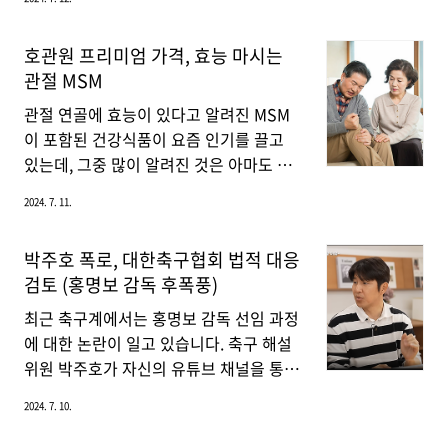
입주 청소까지 한 번에 견적을 받을 수 있
2020년 8월 있었던 뒷광고 논란과 관련된
습니다. 이사를 처음 준비하는 분들에게는
이야기를 밝힌 후 참피디의 선행이 알려지
호관원 프리미엄 가격, 효능 마시는
아주 유용한 도구가 될 수 있습니다. 또한,
면서 감동을 주고 있습니다. 또한 홍사운
관절 MSM
기존 이용자들의 평점을 확인할 수 있어
드는 참피디의 입장을 이해하고, 그가 얼
업체의 신뢰도를 판단하는 데 큰 도움이
마나 억울한 상황에 처했는지에 대해서도
관절 연골에 효능이 있다고 알려진 MSM
됩니다.장점: 다..
자세히 설명했습니다.참피디와의 뒷광고
이 포함된 건강식품이 요즘 인기를 끌고
폭로 사건 홍사운드는 2020년 8월, 유튜
있는데, 그중 많이 알려진 것은 아마도 호
버 참피디가 다른 유튜버들의 뒷광고를 폭
관원 프리미엄이 아닐까 싶습니다. 지금부
2024. 7. 11.
로했을 당시 쯔양을 4년간 착취해 온 전 대
터 호관원 프리미엄 가격 및 효능 그리고
표 A 씨와 있었던 일을 설명했습니다. 그
마시는 관절 MSM에 대해서 자세히 알아
박주호 폭로, 대한축구협회 법적 대응
는 참피디가 쯔양 채널을 직접 저격한 적
보겠습니다.MSM 효능 MSM은 식약처에
검토 (홍명보 감독 후폭풍)
이 없었으며, 라이브 방송 중 채팅창에서
서 관절 및 연골 건강에 도움을 줄 수 있다
쯔양에 대한 질문이 많아져 상황이 기사화
고 인정을 받은 기능성 원료입니다. 지금
최근 축구계에서는 홍명보 감독 선임 과정
되었다고 말했습니다. 참피디는 ..
부터 MSM 효능을 자세히 알아보겠습니
에 대한 논란이 일고 있습니다. 축구 해설
다.1. 관절 건강 증진MSM은 관절 건강을
위원 박주호가 자신의 유튜브 채널을 통해
개선하는 데 도움을 줄 수 있습니다. 항염
국가대표전력강화위원회 내부 사정을 폭
2024. 7. 10.
증 작용을 통해 관절염 증상을 완화하고,
로하면서 논란이 확산되었고, 이에 대한축
관절 통증을 줄이며, 관절의 움직임을 향
구협회는 법적 대응을 검토 중입니다.박주