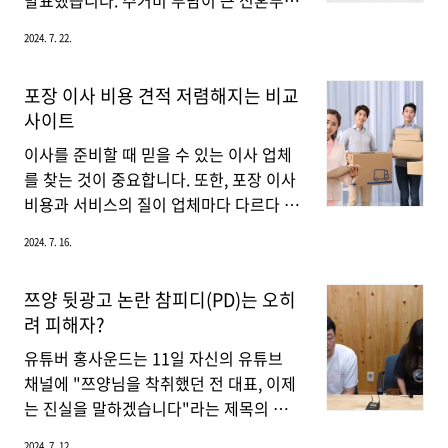
발표했습니다. 주거비 부담이 큰 신혼부부
이가 무척 크게 납니다. 60만 원에서 ~
들에게 실질적인 도움을 제공하여, 안정된
2024. 7. 22.
300만 원 정도로 차이를 보이고 있으므로
주거 환경을 통해 출산율을 높이려는 목표
임플란트 가격비교 사이트는 다양한 치과
를 가지고 있는데, 지금부터 신청 조건 및
포장 이사 비용 견적 저렴해지는 비교
의 가격 정보를 한눈에 파악한 후 합리적
신청 방법을 알아보겠습니다.천원 주택이
사이트
인 가격의 병원을 선택하는 것이 중요합니
란? 천원주택은 신혼부부에게 월 임대료 3
다. 이를 통해 불필요하게 높은 비용을 지
만 원(하루 1,000원)으로 제공됩니다. 이
이사를 준비할 때 믿을 수 있는 이사 업체
출하지 않도록 예방할 수 있습니다...
주택은 인천시에서 매년 1,000가구씩 공
를 찾는 것이 중요합니다. 또한, 포장 이사
급할 예정이며, 대상은 예비 신혼부부 및
비용과 서비스의 질이 업체마다 다르다 보
결혼한 지 7년 이내의 신혼부부입니다. 임
니 견적 비교가 정말 중요한데요. 그래서
2024. 7. 16.
대 기간은 최초 2년이며, 최대 6년까지 연
지금부터 포장 이사 견적 비용을 조금이라
장 가능합니다. 이는 주거 안정을 통해 신
도 줄일 수 있는 비교 사이트를 살펴보겠
쯔양 뒷광고 논란 참피디(PD)는 오히
혼부부들이 자녀 계획을 세우고, 가족을
습니다.이사업체 비교 플랫폼 이용하기 1.
려 피해자?
꾸릴 수 있도록 돕기 위한 조치입니다. 특
위매치 다이사위매치 다이사는 여러 이사
히, 주거비 부담이 큰 신혼부부들에게 큰
업체를 한 곳에 모아두고, 원하는 조건과
유튜버 홍사운드는 11일 자신의 유튜브
혜택이 될 ..
이사 날짜, 짐량 등을 입력하면 업체별로
채널에 "쯔양님을 착취했던 전 대표, 이제
견적을 한 번에 비교할 수 있는 플랫폼입
는 진실을 말하겠습니다"라는 제목의 영
니다. 이사 및 청소 서비스도 함께 제공해
상을 게시했습니다. 이 영상에서 그는
2024. 7. 12.