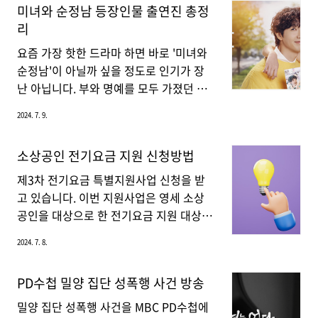
미녀와 순정남 등장인물 출연진 총정
상할 수 있습니다.2. 항염증 효과MSM은
호의 폭로 내용 박주호는 8일 자신의 유튜
리
체내 염증 반응을 감소시키는 데 도움을
브 채널 '캡틴 파추호'에 영상을 올려, 전력
줍니다. 염증 관련 질환, 예를 들어 관절염,
강화위원회에서 차기 감독을 선임하는 과
요즘 가장 핫한 드라마 하면 바로 '미녀와
천식, 알레르기 등..
정에 문제가 있었다고 주장했습니다. 그는
순정남'이 아닐까 싶을 정도로 인기가 장
"국내 감독을 무조건적으로 지지하는 위
난 아닙니다. 부와 명예를 모두 가졌던 톱
원들이 많았고, 외국 감독을 제시하면 무
배우가 하루아침에 재기 불능에 빠지고,
2024. 7. 9.
조건 흠을 잡았다"라고 밝혔습니다. 또한,
그를 구하고자 하는 순정남의 스토리. 오
"어떤 위원은 자신이 임시 감독을 하고 싶
늘은 '미녀와 순정남' 등장인물을 총정리
소상공인 전기요금 지원 신청방법
어 했다"라고 폭로했습니다.박주호는 5개
해보겠습니다.미녀와 순정남 등장인물 박
월 동안 위원회 활동에 참여했으나, 홍명
도라 (임수향)직업은 배우이며, 밝고 씩씩
제3차 전기요금 특별지원사업 신청을 받
보 울산 HD 감독이 내정된 사실조차 몰랐
하면서 도전적이고 강인한 성격의 소유자
고 있습니다. 이번 지원사업은 영세 소상
다며 "지난 5개월이 허무하다"..
입니다. 엄마에 의해 배우의 길로 접어든
공인을 대상으로 한 전기요금 지원 대상을
그녀는 좋은 배우가 되기 위해 노력했고,
확대하여 더 많은 소상공인들에게 혜택을
2024. 7. 8.
피나는 노력 덕분에 톱스타의 반열에 올랐
제공할 예정이므로 지금부터 소상공인 전
지만 늘 엄마가 문제였습니다.도라 엄마는
기요금 지원 신청방법에 대해서 자세히 알
PD수첩 밀양 집단 성폭행 사건 방송
광고와 화보 촬영 등으로 힘들다는 그녀의
아보겠습니다.소상공인 전기요금 지원 대
의견을 무시하고 새로운 드라마 '직진멜
상 확대 이번 전기요금 지원 대상은 기존
밀양 집단 성폭행 사건을 MBC PD수첩에